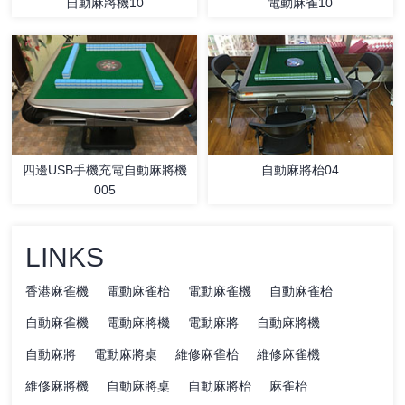
自動麻將機10
電動麻雀10
四邊USB手機充電自動麻將機
自動麻將枱04
005
LINKS
香港麻雀機
電動麻雀枱
電動麻雀機
自動麻雀枱
自動麻雀機
電動麻將機
電動麻將
自動麻將機
自動麻將
電動麻將桌
維修麻雀枱
維修麻雀機
維修麻將機
自動麻將桌
自動麻將枱
麻雀枱