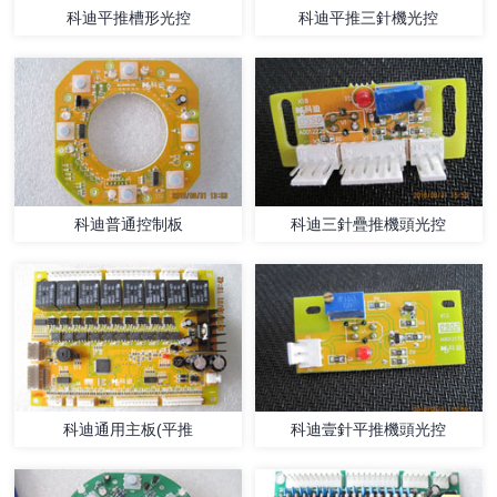
科迪平推槽形光控
科迪平推三針機光控
科迪普通控制板
科迪三針疊推機頭光控
科迪通用主板(平推
科迪壹針平推機頭光控