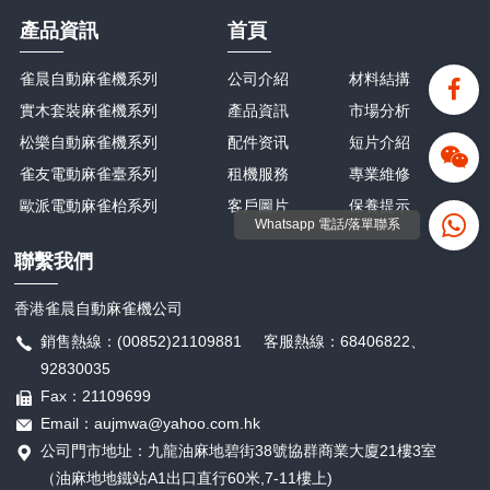
產品資訊
首頁
雀晨自動麻雀機系列
公司介紹
材料結搆
實木套裝麻雀機系列
產品資訊
市場分析
松樂自動麻雀機系列
配件资讯
短片介紹
雀友電動麻雀臺系列
租機服務
專業維修
歐派電動麻雀枱系列
客戶圖片
保養提示
Whatsapp 電話/落單聯系
聯繫我們
香港雀晨自動麻雀機公司
銷售熱線：(00852)21109881 客服熱線：68406822、
92830035
Fax：21109699
Email：aujmwa@yahoo.com.hk
公司門市地址：九龍油麻地碧街38號協群商業大廈21樓3室
（油麻地地鐵站A1出口直行60米,7-11樓上)