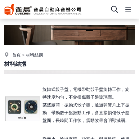
首頁
>
材料結搆
材料結搆
旋轉式骰子盤，電機帶動骰子盤旋轉工作，旋
轉速度均勻，不會損傷骰子盤玻璃面。
某些廠商：振動式骰子盤，通過彈簧片上下振
動，帶動骰子盤振動工作，會直接損傷骰子盤
盤面，長時間工作後，震動效果會明顯減弱。
噪音小，輸出平穩，功率大，耐磨性強，使用