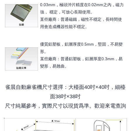
0.03mm，極頭沖片精度在0.02mm之內，磁力
強， 穩定，可放心長期使用。
某些廠商：普通磁鐵，磁性不穩定，長時間使
用會造成機器性能不穩定。
優質鋁塑板，鋁層厚度0.5mm，堅固，不易變
形。
某些廠商：普通鋁塑板，鋁層厚度0.3mm，易
變形，易翹曲。
雀晨自動麻雀機尺寸選擇：大檯面40吋×40吋，細檯
面38吋×38吋
尺寸純屬參考，實際尺寸以現貨爲準。歡迎來電查詢