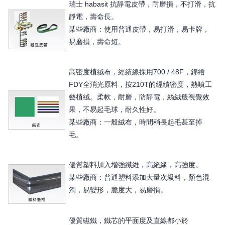
瑞士 habasit 抗靜電皮帶，耐磨損，不打滑，抗
靜電，壽命長。
某些廠商：使用普通皮帶，易打滑，易卡牌，
易磨損，壽命短。
高密度植絨布，經績線採用700 / 48F，錦繪
FDY全消光原料，按210T的經績密度，熱噴工
藝植絨。柔軟，耐磨，防靜電，絲絨般視覺效
果，不易起毛球，耐久性好。
某些廠商：一般絨布，時間稍長起毛甚至掉
毛。
優質塑料加入增強纖維，高絕緣，高強度。
某些廠商：普通塑料添加大量次級料，顏色混
濁，易變形，脆度大，易磨損。
優質磁鐵，鐵芯的平面度及直線都小於