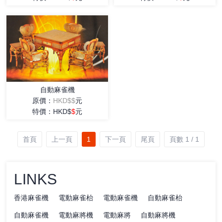
自動麻雀機
原價：
HKD$$
元
特價：HKD$
$
元
首頁
上一頁
1
下一頁
尾頁
頁數 1 / 1
LINKS
香港麻雀機
電動麻雀枱
電動麻雀機
自動麻雀枱
自動麻雀機
電動麻將機
電動麻將
自動麻將機