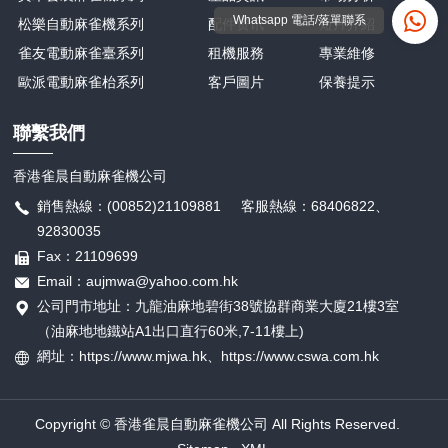
Whatsapp 電話/落單聯系
松樂自動麻雀機系列
配件资讯
短片介紹
雀友電動麻雀臺系列
租機服務
專業維修
歐派電動麻雀枱系列
客戶圖片
保養提示
聯繫我們
香港雀晨自動麻雀機公司
銷售熱線：(00852)21109881 客服熱線：68406822、
92830035
Fax：21109699
Email：aujmwa@yahoo.com.hk
公司門市地址：九龍油麻地碧街38號協群商業大廈21樓3室
（油麻地地鐵站A1出口直行60米,7-11樓上)
網址：https://www.mjwa.hk、
https://
www.cswa.com.hk
Copyright © 香港雀晨自動麻雀機公司 All Rights Reserved.