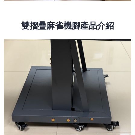
雙摺疊麻雀機腳產品介紹