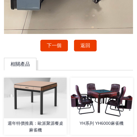
下一個
返回
相關產品
週年特價推薦：歐派聚源餐桌
YH系列 YH6000麻雀機
麻雀機