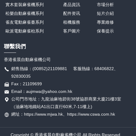
實木套裝麻雀機系列
產品資訊
市場分析
松樂自動麻雀機系列
配件资讯
短片介紹
雀友電動麻雀臺系列
租機服務
專業維修
歐派電動麻雀枱系列
客戶圖片
保養提示
聯繫我們
香港雀晨自動麻雀機公司
銷售熱線：(00852)21109881 客服熱線：68406822、
92830035
Fax：21109699
Email：aujmwa@yahoo.com.hk
公司門市地址：九龍油麻地碧街38號協群商業大廈21樓3室
（油麻地地鐵站A1出口直行60米,7-11樓上)
網址：https://www.mjwa.hk、
https://
www.cswa.com.hk
Copyright © 香港雀晨自動麻雀機公司 All Rights Reserved.