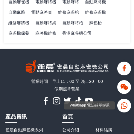
自動麻雀機
電動麻將機
電動麻將
自動麻將機
自動麻將
電動麻將桌
維修麻雀枱
維修麻雀機
維修麻將機
自動麻將桌
自動麻將枱
麻雀枱
麻雀機保養
麻將機維修
香港麻雀機公司
營業時間：早上11：00 至 晚上20：00
假期照常營業
Whatsapp 電話/落單聯系
產品資訊
首頁
雀晨自動麻雀機系列
公司介紹
材料結搆