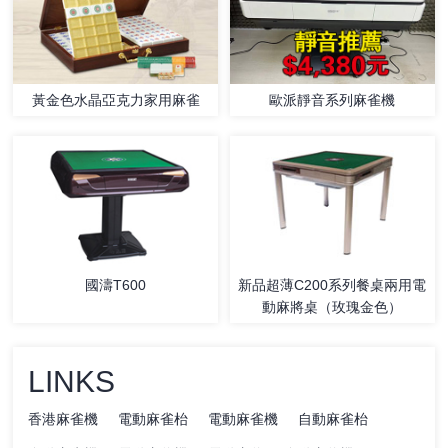
歐派靜音系列麻雀機
黃金色水晶亞克力家用麻雀
國濤T600
新品超薄C200系列餐桌兩用電
動麻將桌（玫瑰金色）
LINKS
香港麻雀機
電動麻雀枱
電動麻雀機
自動麻雀枱