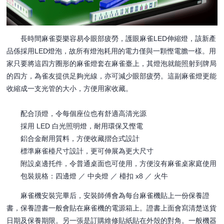
長時間麻雀耍樂容易令眼部疲勞，護眼麻雀LED伸縮燈，該新產
品係採用LED燈泡，故所有燈泡耗用的電力僅與一顆慳電膽一樣。用
家只要將這四方圈形的麻雀燈套在麻雀臺上，其燈泡就能照射到牌局
的四方，為雀友提供足夠光線，亦可減少眼部疲勞。這副麻雀燈更能
收縮成一支光管的大小，方便用家收藏。
配合頂燈，令每個座位也有舒適高清光源
採用 LED 白光照明燈，耐用環保又慳電
鋁合金耐用質料，方便收藏摺合式設計
標準麻雀檯尺寸設計，更可伸展為更大尺寸
附設桌邊托件，令普通桌面也可使用，方便沒有麻雀桌家庭使用
包裝規格：四邊燈 ／ 中央燈 ／ 檯扣 x8 ／ 火牛
麻雀機安裝完畢后，安裝師傅會為每台麻雀機貼上一份保養證
書，保養證書一般會貼在麻雀機的電源箱上。證書上面會寫清楚送貨
日期及保養期限。另一張是訂購維修貼紙貼在外殼的對角。一般機器