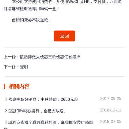
本公司支持使用消費券，凡使用WeChat HK，支付寶，八達通
訂購麻雀檯即送專用籌碼一盒！
使用消費券不設退款！
返回
上一條：復活節做大優惠三款優惠任君選擇
下一條：聲明
相關內容
2017-09-29
國慶中秋好消息：中秋特價：2680元起
2018-12-12
聖誕(新年)歡樂行，金禮大放送。
2015-07-09
誠聘麻雀機全職兼職銷售員，麻雀機安裝維修學